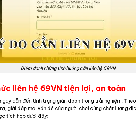
Điểm danh những tình huống cần liên hệ 69VN
ức liên hệ 69VN tiện lợi, an toàn
i ngày dẫn đến tình trạng gián đoạn trong trải nghiệm. The
rợ, giải đáp mọi vấn đề của người chơi cùng chất lượng dịc
ợc tích hợp dưới đây: