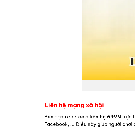
Liên hệ mạng xã hội
Bên cạnh các kênh
liên hệ 69VN
trực t
Facebook,…. Điều này giúp người chơi cậ