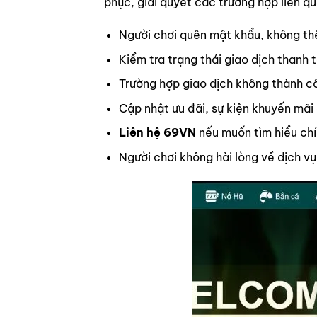
phục, giải quyết các trường hợp liên q
Người chơi quên mật khẩu, không th
Kiểm tra trạng thái giao dịch thanh 
Trường hợp giao dịch không thành c
Cập nhật ưu đãi, sự kiện khuyến mãi
Liên hệ 69VN
nếu muốn tìm hiểu chí
Người chơi không hài lòng về dịch v