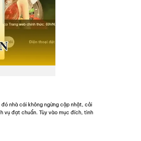
o đó nhà cái không ngừng cập nhật, cải
h vụ đạt chuẩn. Tùy vào mục đích, tình