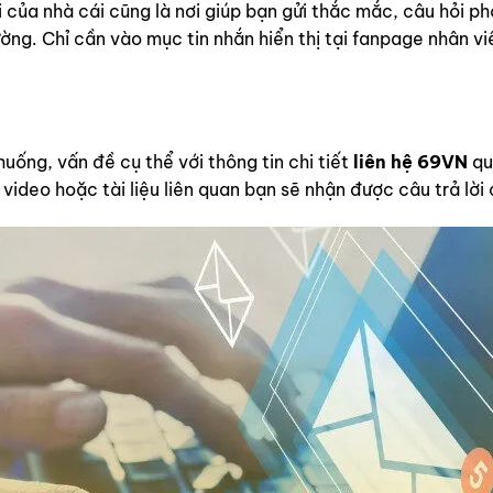
của nhà cái cũng là nơi giúp bạn gửi thắc mắc, câu hỏi phá
g. Chỉ cần vào mục tin nhắn hiển thị tại fanpage nhân viên
uống, vấn đề cụ thể với thông tin chi tiết
liên hệ 69VN
qu
 video hoặc tài liệu liên quan bạn sẽ nhận được câu trả lời