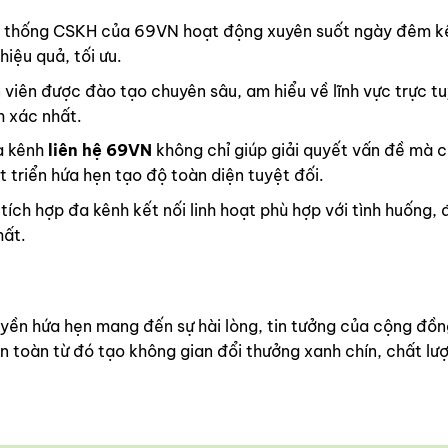
ệ thống CSKH của 69VN hoạt động xuyên suốt ngày đêm kể c
iệu quả, tối ưu.
 viên được đào tạo chuyên sâu, am hiểu về lĩnh vực trực t
h xác nhất.
a kênh
liên hệ 69VN
không chỉ giúp giải quyết vấn đề mà c
t triển hứa hẹn tạo độ toàn diện tuyệt đối.
ích hợp đa kênh kết nối linh hoạt phù hợp với tình huống, 
hất.
yền hứa hẹn mang đến sự hài lòng, tin tưởng của cộng đồng
n toàn từ đó tạo không gian đổi thưởng xanh chín, chất lư