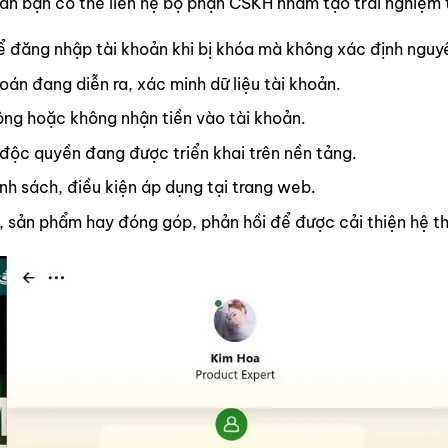
uan bạn có thể liên hệ bộ phận CSKH nhằm tạo trải nghiệm 
ể đăng nhập tài khoản khi bị khóa mà không xác định nguy
toán đang diễn ra, xác minh dữ liệu tài khoản.
ông hoặc không nhận tiền vào tài khoản.
 độc quyền đang được triển khai trên nền tảng.
nh sách, điều kiện áp dụng tại trang web.
ụ, sản phẩm hay đóng góp, phản hồi để được cải thiện hệ t