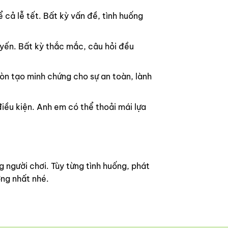
ả lễ tết. Bất kỳ vấn đề, tình huống
uyến. Bất kỳ thắc mắc, câu hỏi đều
òn tạo minh chứng cho sự an toàn, lành
điều kiện. Anh em có thể thoải mái lựa
 người chơi. Tùy từng tình huống, phát
ợng nhất nhé.