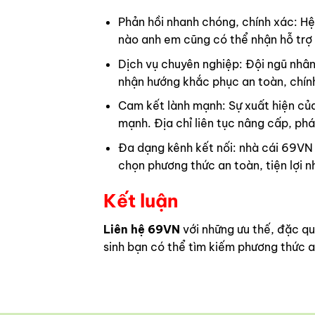
Phản hồi nhanh chóng, chính xác: H
nào anh em cũng có thể nhận hỗ trợ h
Dịch vụ chuyên nghiệp: Đội ngũ nhân
nhận hướng khắc phục an toàn, chín
Cam kết lành mạnh: Sự xuất hiện củ
mạnh. Địa chỉ liên tục nâng cấp, phá
Đa dạng kênh kết nối: nhà cái 69VN t
chọn phương thức an toàn, tiện lợi n
Kết luận
Liên hệ 69VN
với những ưu thế, đặc qu
sinh bạn có thể tìm kiếm phương thức a